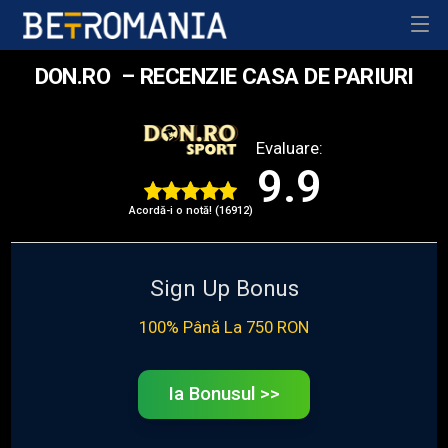
DON.RO – RECENZIE CASA DE PARIURI
Evaluare:
9.9
Acordă-i o notă! (16912)
Sign Up Bonus
100% Până La 750 RON
Ia Bonusul >>