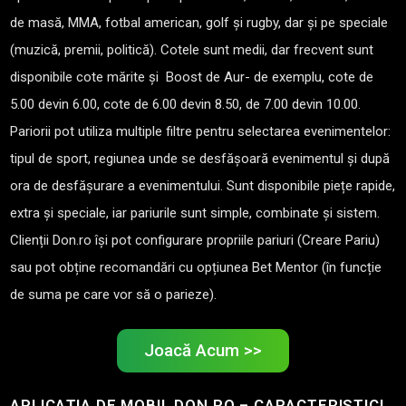
de masă, MMA, fotbal american, golf și rugby, dar și pe speciale
(muzică, premii, politică). Cotele sunt medii, dar frecvent sunt
disponibile cote mărite și Boost de Aur- de exemplu, cote de
5.00 devin 6.00, cote de 6.00 devin 8.50, de 7.00 devin 10.00.
Pariorii pot utiliza multiple filtre pentru selectarea evenimentelor:
tipul de sport, regiunea unde se desfășoară evenimentul și după
ora de desfășurare a evenimentului. Sunt disponibile piețe rapide,
extra și speciale, iar pariurile sunt simple, combinate și sistem.
Clienții Don.ro își pot configurare propriile pariuri (Creare Pariu)
sau pot obține recomandări cu opțiunea Bet Mentor (în funcție
de suma pe care vor să o parieze).
Joacă Acum >>
APLICAȚIA DE MOBIL DON.RO – CARACTERISTICI