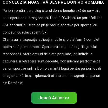
CONCLUZIA NOASTRĂ DESPRE DON.RO ROMÂNIA
Pariorii români care aleg site-ul donro beneficiază de serviciile
unui operator internațional cu licență ONJN, cu un portofoliu de
35+ sporturi, cu sute de piețe pariuri sportive per sport și cu
bonusuri cu rulaj decent (6x).
Clienții au la dispoziție aplicații mobile și o platformă complet
optimizată pentru mobil. Operatorul respectă regulile jocului
responsabil, oferă opțiuni de plată populare, iar limitele la
depunere și retragere sunt decente. Considerăm platforma de
pariuri sportive online Don o variantă bună pentru pariorii locali.
Înregistrează-te și explorează oferta acestei agenții de pariuri
din România!
Joacă Acum >>