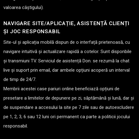
valoarea câștigului).
NAVIGARE SITE/APLICAȚIE, ASISTENȚĂ CLIENȚI
ȘI JOC RESPONSABIL
Site-ul și aplicația mobilă dispun de o interfață prietenoasă, cu
navigare intuitivă și actualizare rapidă a cotelor. Sunt disponbile
și transmiuni TV. Serviciul de asistență Don. se rezumă la chat
live și suport prin email, dar ambele opțiuni acoperă un interval
de timp de 24/7.
Membrii acestei case pariuri online beneficiază opțiuni de
presetare a limitelor de depunere pe zi, săptămână și lună, dar și
de suspendare a accesului la site pe 7 zile sau de autoexcludere
pe 1, 2, 3, 6 sau 12 luni ori permanent ca parte a politicii jocului
responsabil.