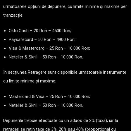
următoarele opțiuni de depunere, cu limite minime și maxime per
tranzacție:
Okto.Cash – 20 Ron – 4500 Ron;
Paysafecard – 50 Ron – 4900 Ron;
Visa & Mastercard – 25 Ron – 10.000 Ron;
Neteller & Skrill – 50 Ron – 10.000 Ron.
În secțiunea Retragere sunt disponibile următoarele instrumente
cu limite minime și maxime:
Mastercard & Visa – 25 Ron – 10.000 Ron;
Neteller & Skrill – 50 Ron – 10.000 Ron.
Depunerile trebuie efectuate cu un adaos de 2% (taxă), iar la
retrageri se rețin taxe de 3%, 20% sau 40% (proporțional cu