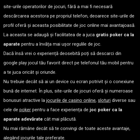
site-urile operatorilor de jocuri, fără a mai fi necesară
descărcarea acestora pe propriul telefon, deoarece site-urile de
profil oferă și aceasta posibilitate de joc online mai avantajoasă.
La aceasta se adaugă și facilitatea de a juca
gratis poker ca la
aparate
pentru a învăța mai ușor regulile de joc.
Dacă însă vrei o experiență deosebită poți să descarci din
google play jocul tău favorit direct pe telefonul tău mobil pentru
a te juca oricât și oriunde.
Nu trebuie decât să ai un device cu ecran potrivit și o conexiune
bună de internet. În plus, site-urile de jocuri oferă și numeroase
bonusuri atractive la
jocurile de casino online
,
sloturi
diverse sau
cele de
poker
pentru a face experiența de
joc poker ca la
aparate adevărate
cât mai plăcută.
Nu mai rămâne decât să te convingi de toate aceste avantaje,
alegând jocurile tale preferate.