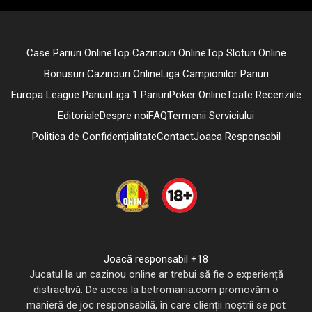
Case Pariuri Online
Top Cazinouri Online
Top Sloturi Online
Bonusuri Cazinouri Online
Liga Campionilor Pariuri
Europa League Pariuri
Liga 1 Pariuri
Poker Online
Toate Recenziile
Editoriale
Despre noi
FAQ
Termenii Serviciului
Politica de Confidențialitate
Contact
Joaca Responsabil
Joacă responsabil +18
Jucatul la un cazinou online ar trebui să fie o experiență
distractivă. De accea la betromania.com promovăm o
manieră de joc responsabilă, în care clienții noștrii se pot