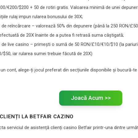
0/€200/$200 + 50 de rotiri gratis. Valoarea minimă de unei depune
ițiile rulaj impun rularea bonusului de 30X;
 de reîncărcare – valorează 50% din depunere (până la 250 RON/£50/
efectuată de 20X înainte de a putea fi retrasă suma câștigată;
 de live casino – primești o sumă de 50 RON/£10/€10/$10 (la pariu
/$50, iar rularea sumei trebuie făcută de 20X)
un cont, alege-ți jocul preferat din secțiunile disponibile și bucură-
Joacă Acum >>
 CLIENȚI LA BETFAIR CAZINO
ta serviciul de asistență clienți casino Betfair printr-una dintre urmă