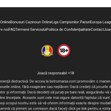
 Online
Bonusuri Cazinouri Online
Liga Campionilor Pariuri
Europa Leagu
e noi
FAQ
Termenii Serviciului
Politica de Confidențialitate
Contact
Joac
Joacă responsabil +18
periență distractivă. De accea la betromania.com promovăm o manieră d
inourile online, fără exagerare sau neplăceri. Dacă credeți că jocurile
 și informații. Dacă decideți să jucați pe bani reali, asigurându-vă 
ine lincețiate. Aceaste sunt cele mai sigure datorită faptului că sunt
 scopul nostru este să vă oferim informații exacte despre modalități
nsemnă că primim un comision dacă faceți click pe link pentru a vizit