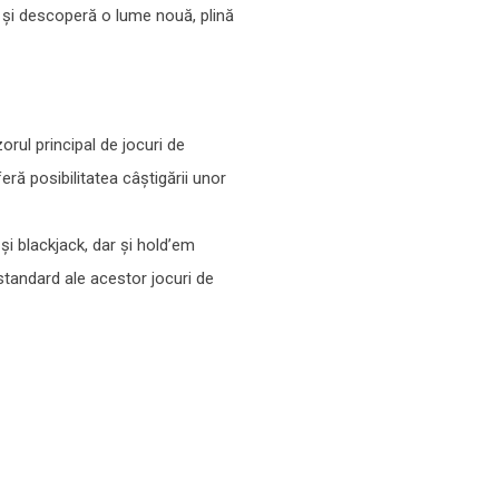
 și descoperă o lume nouă, plină
orul principal de jocuri de
eră posibilitatea câștigării unor
 și blackjack, dar și hold’em
 standard ale acestor jocuri de