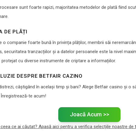
procesare sunt foarte rapizi, majoritatea metodelor de plată fiind sc
nare.
A DE PLĂȚI
te o companie foarte bună în privința plăților, membrii săi neremarcâ
lus, securitatea tranzacțiilor și a datelor persoanele este la nivel maxim
 protejat cu diverse instrumente de criptare a informațiilor.
LUZIE DESPRE BETFAIR CAZINO
distrezi, câștigând în același timp și bani? Alege Betfair casino și o 
 Înregistrează-te acum!
Joacă Acum >>
 ceea ce ai căutat? Apasă aici pentru a verifica selecţiile noastre de 