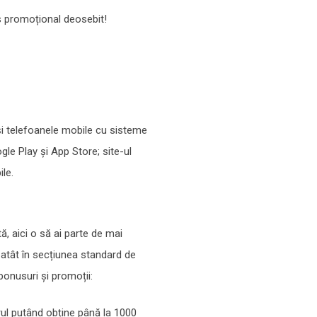
us promoțional deosebit!
 și telefoanele mobile cu sisteme
gle Play și App Store; site-ul
ile.
tă, aici o să ai parte de mai
zi atât în secțiunea standard de
bonusuri și promoții:
rul putând obține până la 1000