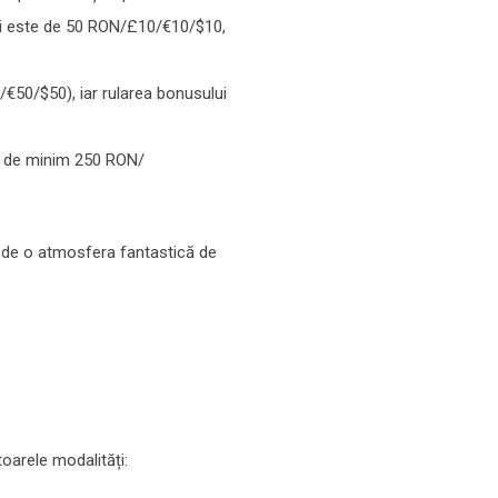
ri este de 50 RON/£10/€10/$10,
€50/$50), iar rularea bonusului
ri de minim 250 RON/
te de o atmosfera fantastică de
toarele modalități: