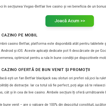
oci în secțiunea Vegas-Betfair live casino și vei beneficia de un bon
Joacă Acum >>
 CAZINO PE MOBIL
brii casino Betfair, platforma este disponibilă atât pentru tabletele
Android și iOS. Aceste aplicații dedicate pot fi descărcate de pe Goo
emenea, optimizat pentru a rula în bune condiții pe dispozitivele mob
 CAZINO OFERTĂ DE BUN VENIT ȘI PROMOȚII
dacă ești un fan Betfair blackjack sau sloturi ori preferi să joci la rule
ilități de distracție. Iar ca totul să fie perfect, poți alge să te relaxe
s, cât și în cea de live casino. Ambele secțiuni îți oferă următoarele 
e bune venit – are o valoare de 100% din depozitul constituit, jucăto