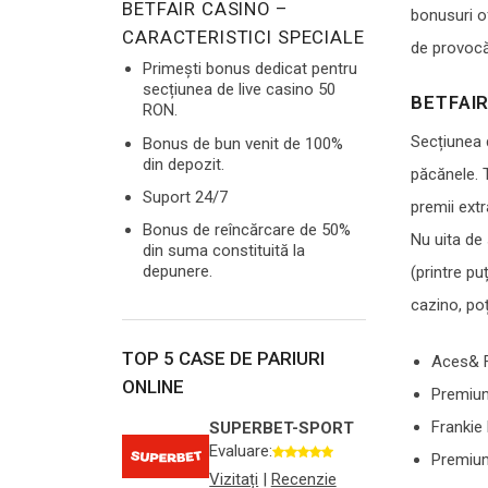
BETFAIR CASINO –
bonusuri o
CARACTERISTICI SPECIALE
de provocă
Primești bonus dedicat pentru
secțiunea de live casino 50
BETFAIR
RON.
Secțiunea d
Bonus de bun venit de 100%
din depozit.
păcănele. T
Suport 24/7
premii extr
Bonus de reîncărcare de 50%
Nu uita de 
din suma constituită la
depunere.
(printre pu
cazino, poț
TOP 5 CASE DE PARIURI
Aces& 
ONLINE
Premium
Frankie
SUPERBET-SPORT
Evaluare:
Premium
Vizitați
|
Recenzie