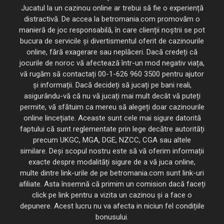
Jucatul la un cazinou online ar trebui să fie o experiență
distractivă. De accea la betromania.com promovăm o
manieră de joc responsabilă, în care clienții noștrii se pot
bucura de servicile și divertismentul oferit de cazinourile
online, fără exagerare sau neplăceri. Dacă credeți că
jocurile de noroc vă afectează într-un mod negativ viața,
vă rugăm să contactați 00-1-626 960 3500 pentru ajutor
și informații. Dacă decideți să jucați pe bani reali,
asigurându-vă că nu vă jucați mai mult decât vă puteți
permite, vă sfătuim ca mereu să alegeți doar cazinourile
online lincețiate. Aceaste sunt cele mai sigure datorită
faptului că sunt reglementate prin lege decătre autorități
precum UKGC, MGA, DGE, NZCC, CGA sau altele
similare. Deși scopul nostru este să vă oferim informații
exacte despre modalități sigure de a vă juca online,
multe dintre link-urile de pe betromania.com sunt link-uri
afiliate. Asta însemnă că primim un comision dacă faceți
click pe link pentru a vizita un cazinou și a face o
depunere. Acest lucru nu va afecta in niciun fel condițiile
bonusului.