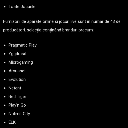
Toate Jocurile
Furnizorii de aparate online și jocuri live sunt în număr de 43 de
producători, selecția conținând branduri precum:
Pragmatic Play
Yggdrasil
Microgaming
Amusnet
Evolution
Netent
Red Tiger
Play’n Go
Nolimit City
ELK