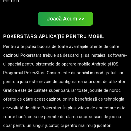
Premium.
Joacă Acum >>
POKERSTARS APLICAȚIE PENTRU MOBIL
Pentru a te putea bucura de toate avantajele oferite de către
cazinoul Pokerstars trebuie să descarci şi să instalezi software-
ul special pentru sistemele de operare mobile Android şi iOS.
Programul PokerStars Casino este disponibil în mod gratuit, iar
pentru a juca este nevoie de configurarea unui cont de utilizator.
Grafica este de calitate superioară, iar toate jocurile de noroc
oferite de către acest cazinou online beneficiază de tehnologia
dezvoltată de către Pokerstas. În plus, viteza de conectare este
foarte bună, ceea ce permite derularea unor sesiuni de joc nu
doar pentru un singur jucător, ci pentru mai mulţi jucători.