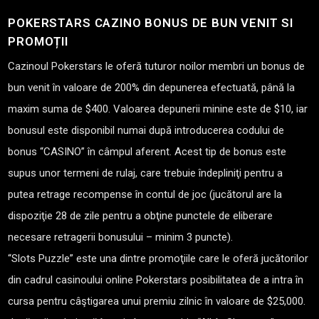
POKERSTARS CAZINO BONUS DE BUN VENIT SI
PROMOȚII
Cazinoul Pokerstars le oferă tuturor noilor membri un bonus de
bun venit în valoare de 200% din depunerea efectuată, până la
maxim suma de $400. Valoarea depunerii minine este de $10, iar
bonusul este disponibil numai după introducerea codului de
bonus “CASINO” în câmpul aferent. Acest tip de bonus este
supus unor termeni de rulaj, care trebuie îndepliniţi pentru a
putea retrage recompense în contul de joc (jucătorul are la
dispoziţie 28 de zile pentru a obţine punctele de eliberare
necesare retragerii bonusului – minim 3 puncte).
“Slots Puzzle” este una dintre promoţiile care le oferă jucătorilor
din cadrul casinoului online Pokerstars posibilitatea de a intra în
cursa pentru câştigarea unui premiu zilnic în valoare de $25,000.