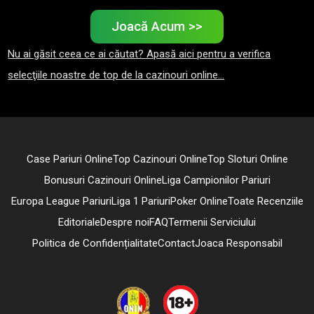
Joacă Acum >>
Nu ai găsit ceea ce ai căutat? Apasă aici pentru a verifica
selecţiile noastre de top de la cazinouri online…
Case Pariuri Online
Top Cazinouri Online
Top Sloturi Online
Bonusuri Cazinouri Online
Liga Campionilor Pariuri
Europa League Pariuri
Liga 1 Pariuri
Poker Online
Toate Recenziile
Editoriale
Despre noi
FAQ
Termenii Serviciului
Politica de Confidențialitate
Contact
Joaca Responsabil