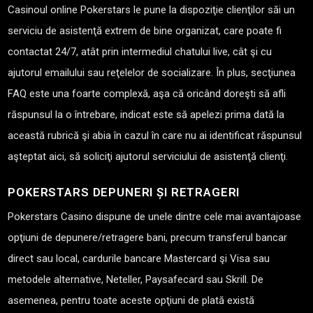
Casinoul online Pokerstars le pune la dispoziţie clienţilor săi un
serviciu de asistenţă extrem de bine organizat, care poate fi
contactat 24/7, atât prin intermediul chatului live, cât şi cu
ajutorul emailului sau reţelelor de socializare. În plus, secţiunea
FAQ este una foarte complexă, aşa că oricând doreşti să afli
răspunsul la o întrebare, indicat este să apelezi prima dată la
această rubrică şi abia în cazul în care nu ai identificat răspunsul
aşteptat aici, să soliciţi ajutorul serviciului de asistenţă clienţi.
POKERSTARS DEPUNERI ȘI RETRAGERI
Pokerstars Casino dispune de unele dintre cele mai avantajoase
opţiuni de depunere/retragere bani, precum transferul bancar
direct sau local, cardurile bancare Mastercard şi Visa sau
metodele alternative, Neteller, Paysafecard sau Skrill. De
asemenea, pentru toate aceste opţiuni de plată există