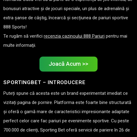
bonusuri atractive și de jocuri speciale, un plus de adrenalină și
extra șanse de câștig, încearcă și secțiunea de pariuri sportive
888 Sports!
Te rugăm să verifici
recenzia cazinoului 888 Pariuri
pentru mai
multe informaţii.
Joacă Acum >>
SPORTINGBET – INTRODUCERE
Puteți spune că acesta este un brand experimentat imediat ce
vizitați pagina de pornire. Platforma este foarte bine structurată
și oferă o gamă mare de caracteristici impresionante adaptate
perfect celor care fac pariuri pe evenimente sportive. Cu peste
700.000 de clienți, Sporting Bet oferă servicii de pariere în 26 de