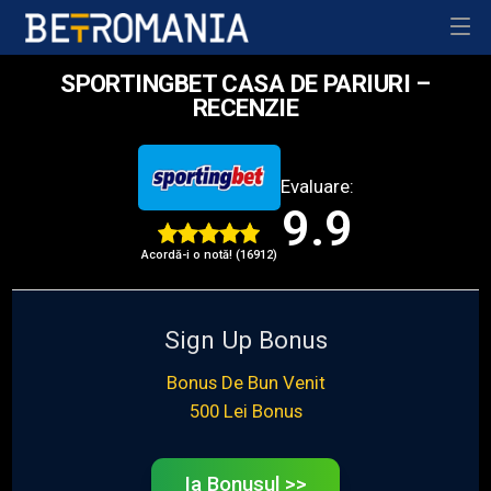
SPORTINGBET CASA DE PARIURI –
RECENZIE
Evaluare:
9.9
Acordă-i o notă! (16912)
Sign Up Bonus
Bonus De Bun Venit
500 Lei Bonus
Ia Bonusul >>