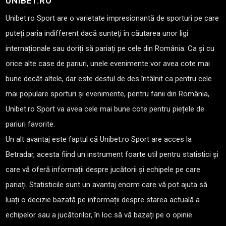
UNIBET.RO
Unibet.ro Sport are o varietate impresionantă de sporturi pe care
puteți paria indifferent dacă sunteți în căutarea unor ligi
internaționale sau doriți să pariați pe cele din România. Ca și cu
orice alte case de pariuri, unele evenimente vor avea cote mai
bune decât altele, dar este destul de des întâlnit ca pentru cele
mai populare sporturi și evenimente, pentru fanii din România,
Unibet.ro Sport va avea cele mai bune cote pentru piețele de
pariuri favorite.
Un alt avantaj este faptul că Unibet.ro Sport are acces la
Betradar, acesta fiind un instrument foarte util pentru statistici și
care vă oferă informații despre jucătorii și echipele pe care
pariați. Statisticile sunt un avantaj enorm care vă pot ajuta să
luați o decizie bazată pe informații despre starea actuală a
echipelor sau a jucătorilor, în loc să vă bazați pe o opinie