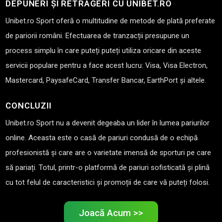
DEPUNERI ȘI RETRAGERI CU UNIBET.RO
Unibet.ro Sport oferă o multitudine de metode de plată preferate
de pariorii români. Efectuarea de tranzacții presupune un
process simplu în care puteți puteți utiliza oricare din aceste
servicii populare pentru a face acest lucru: Visa, Visa Electron,
Mastercard, PaysafeCard, Transfer Bancar, EarthPort și altele.
CONCLUZII
Unibet.ro Sport nu a devenit degeaba un lider în lumea pariurilor
online. Aceasta este o casă de pariuri condusă de o echipă
profesionistă și care are o varietate imensă de sporturi pe care
să pariați. Totul, printr-o platformă de pariuri sofisticată și plină
cu tot felul de caracteristici și promoții de care vă puteți folosi.
Joacă Acum >>