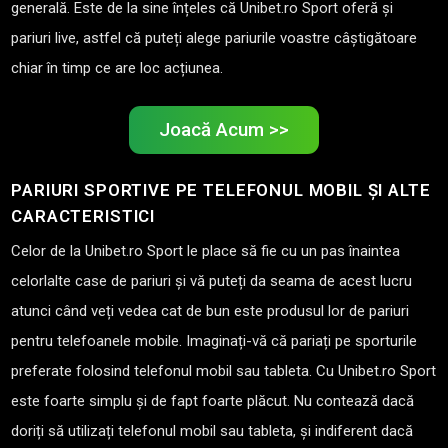
generală. Este de la sine înțeles că Unibet.ro Sport oferă și
pariuri live, astfel că puteți alege pariurile voastre câștigătoare
chiar în timp ce are loc acțiunea.
Joacă Acum >>
PARIURI SPORTIVE PE TELEFONUL MOBIL ȘI ALTE
CARACTERISTICI
Celor de la Unibet.ro Sport le place să fie cu un pas înaintea
celorlalte case de pariuri și vă puteți da seama de acest lucru
atunci când veți vedea cat de bun este produsul lor de pariuri
pentru telefoanele mobile. Imaginați-vă că pariați pe sporturile
preferate folosind telefonul mobil sau tableta. Cu Unibet.ro Sport
este foarte simplu și de fapt foarte plăcut. Nu contează dacă
doriți să utilizați telefonul mobil sau tableta, și indiferent dacă