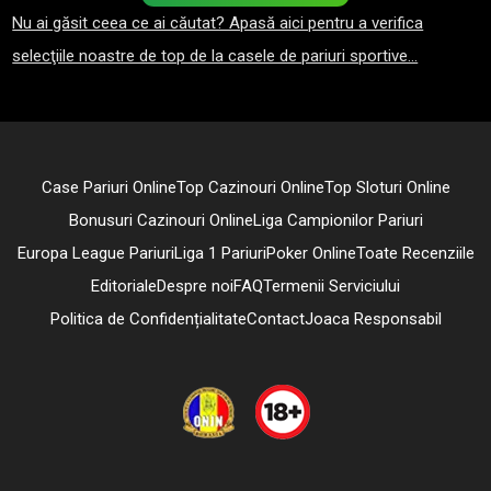
Nu ai găsit ceea ce ai căutat? Apasă aici pentru a verifica
selecţiile noastre de top de la casele de pariuri sportive…
Case Pariuri Online
Top Cazinouri Online
Top Sloturi Online
Bonusuri Cazinouri Online
Liga Campionilor Pariuri
Europa League Pariuri
Liga 1 Pariuri
Poker Online
Toate Recenziile
Editoriale
Despre noi
FAQ
Termenii Serviciului
Politica de Confidențialitate
Contact
Joaca Responsabil